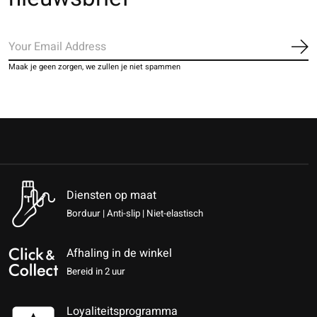
Ab
Maak je geen zorgen, we zullen je niet spammen
Diensten op maat
Borduur | Anti-slip | Niet-elastisch
Afhaling in de winkel
Bereid in 2 uur
Loyaliteitsprogramma