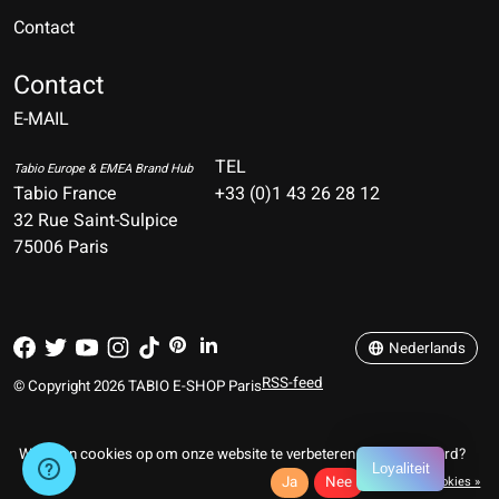
Contact
Nederlands
Deutsch
Contact
E-MAIL
English
Français
TEL
Tabio Europe & EMEA Brand Hub
Tabio France
+33 (0)1 43 26 28 12
Español
32 Rue Saint-Sulpice
75006 Paris
Italiano
Português
Nederlands
RSS-feed
© Copyright 2026 TABIO E-SHOP Paris
Wij slaan cookies op om onze website te verbeteren. Is dat akkoord?
Loyaliteit
Ja
Nee
Meer over cookies »