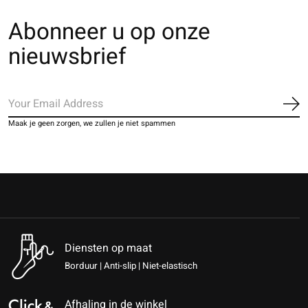
Abonneer u op onze
nieuwsbrief
Ab
Maak je geen zorgen, we zullen je niet spammen
Diensten op maat
Borduur | Anti-slip | Niet-elastisch
Afhaling in de winkel