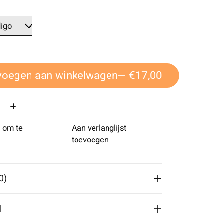
voegen aan winkelwagen
— €17,00
 om te
Aan verlanglijst
n
toevoegen
0)
l