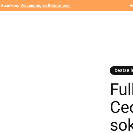
140 aankoop
Verzending en Retourneren
R
bestsell
Ful
Ce
so