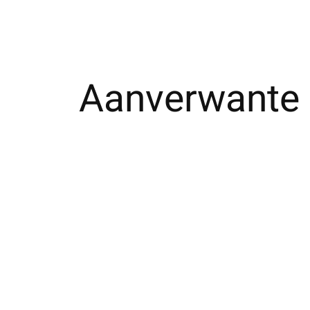
Aanverwante 
Carousel items