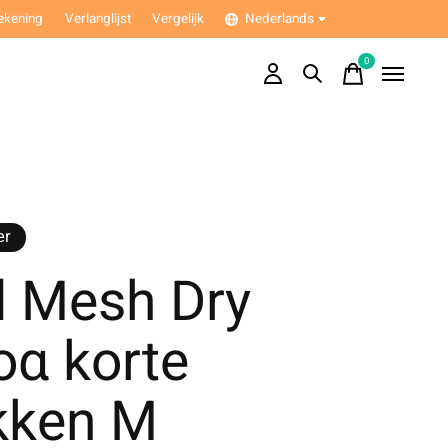
ekening
Verlanglijst
Vergelijk
Nederlands
0
items
er
l Mesh Dry
oα korte
kken M