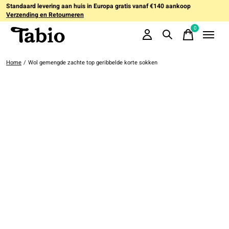
Standaard levering aan huis in Europa gratis vanaf €140 aankoop
Verzending en Retourneren
0
items
Home
/
Wol gemengde zachte top geribbelde korte sokken