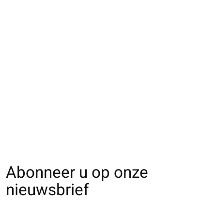
062131390 SQ Tabi
en laine Mérinos unie
€18,00
Abonneer u op onze
nieuwsbrief