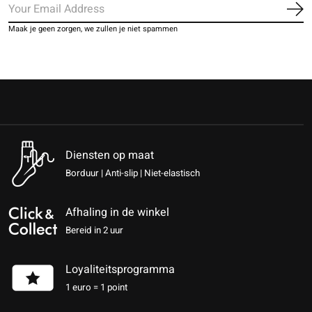
Ab
Maak je geen zorgen, we zullen je niet spammen
Diensten op maat
Borduur | Anti-slip | Niet-elastisch
Afhaling in de winkel
Bereid in 2 uur
Loyaliteitsprogramma
1 euro = 1 point