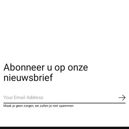
011141589 MC Tabi
062130021 SQ Tabi
062120093 CC T
bicolore S
bord rayures en
unie éponge M
Washi éponge
€23,00
€17,00
€23,00
Abonneer u op onze
nieuwsbrief
Ab
Maak je geen zorgen, we zullen je niet spammen