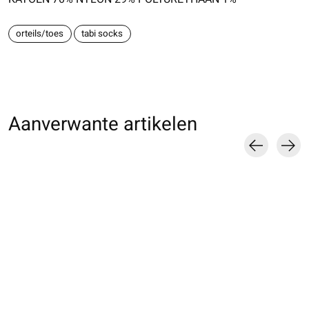
orteils/toes
tabi socks
Aanverwante artikelen
Carousel items