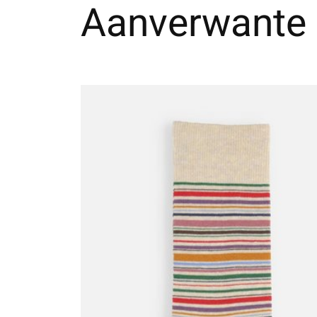
Aanverwante 
Carousel items