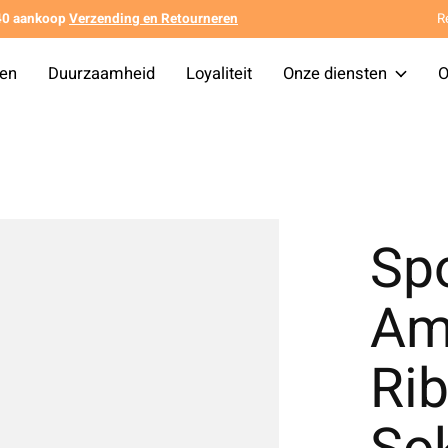
140 aankoop
Verzending en Retourneren
R
ten
Duurzaamheid
Loyaliteit
Onze diensten
O
Spo
Am
Rib