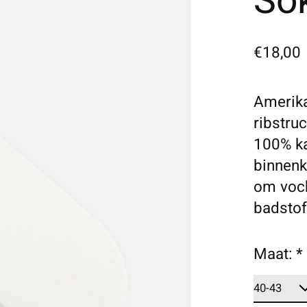
So
€18,00
Amerik
ribstru
100% ka
binnenk
om voch
badstof
Maat:
*