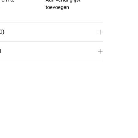
 om te
Aan verlanglijst
n
toevoegen
0)
l