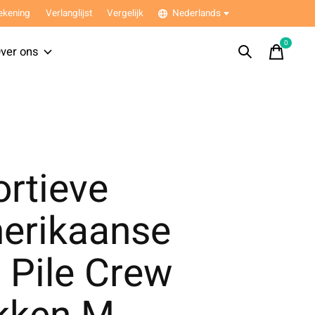
ekening
Verlanglijst
Vergelijk
Nederlands
0
items
ver ons
rtieve
erikaanse
 Pile Crew