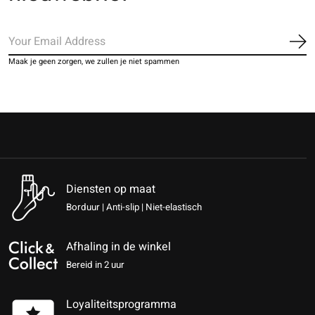
Ab
Maak je geen zorgen, we zullen je niet spammen
Diensten op maat
Borduur | Anti-slip | Niet-elastisch
Afhaling in de winkel
Bereid in 2 uur
Loyaliteitsprogramma