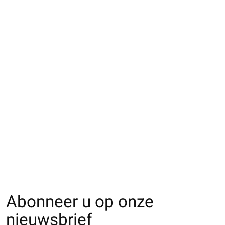
083148000 MC côtes
083148001 MC côtes
033132888 SQ ore
fine motif Bear brodé
fine motif Bear brodé
de chien Enf.16
Enf.11-13
Enf.13-15
€11,00
€14,00
€14,00
Abonneer u op onze
nieuwsbrief