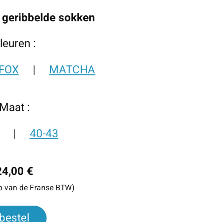
 geribbelde sokken
leuren :
FOX
|
MATCHA
Maat :
|
40-43
24,00 €
ip van de Franse BTW)
bestel