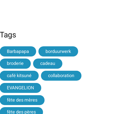
Tags
Barbapapa
borduurwerk
broderie
cadeau
café kitsuné
collaboration
EVANGELION
fête des mères
fête des pères