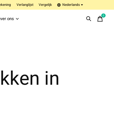
ekening
Verlanglijst
Vergelijk
Nederlands
0
items
ver ons
kken in