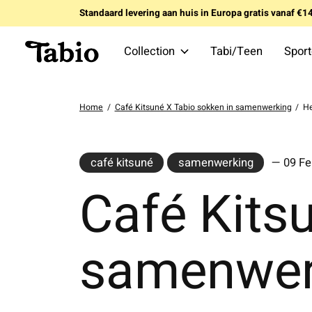
Standaard levering aan huis in Europa gratis vanaf €
Collection
Tabi/Teen
Spor
Home
/
Café Kitsuné X Tabio sokken in samenwerking
/
He
café kitsuné
samenwerking
— 09 Fe
Café Kits
samenwer