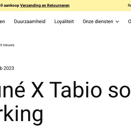
140 aankoop
Verzending en Retourneren
R
ten
Duurzaamheid
Loyaliteit
Onze diensten
O
t nieuws
b 2023
uné X Tabio so
king