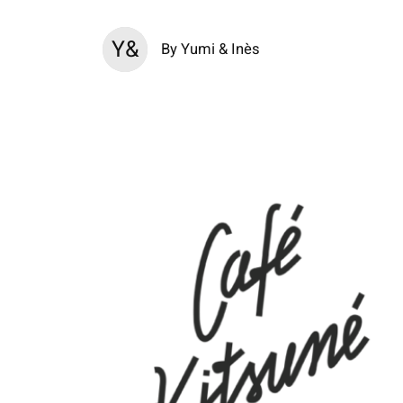
Y&
By Yumi & Inès