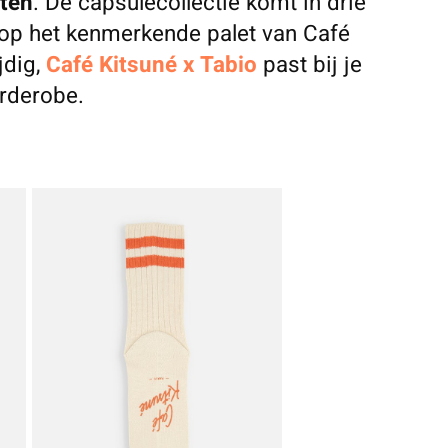
eten
. De capsulecollectie komt in drie
n op het kenmerkende palet van Café
jdig,
Café Kitsuné x Tabio
past bij je
rderobe.