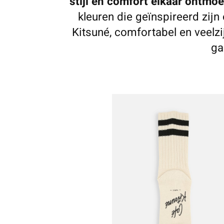
stijl en comfort elkaar ontmo
kleuren die geïnspireerd zij
Kitsuné, comfortabel en veelzi
ga