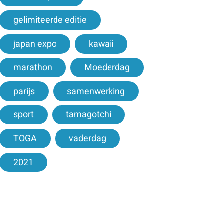
gelimiteerde editie
japan expo
kawaii
marathon
Moederdag
parijs
samenwerking
sport
tamagotchi
TOGA
vaderdag
2021