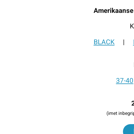
Amerikaanse
K
BLACK
|
37-40
(imet inbegr