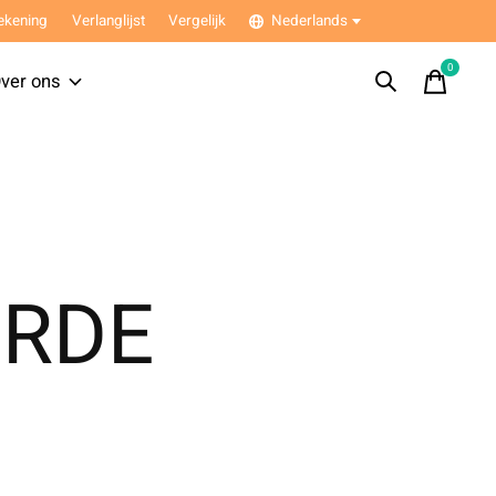
ekening
Verlanglijst
Vergelijk
Nederlands
0
items
ver ons
ERDE