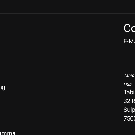
Co
E-M
Tabio
Hub
ng
Tab
32 R
Sulp
750
gramma