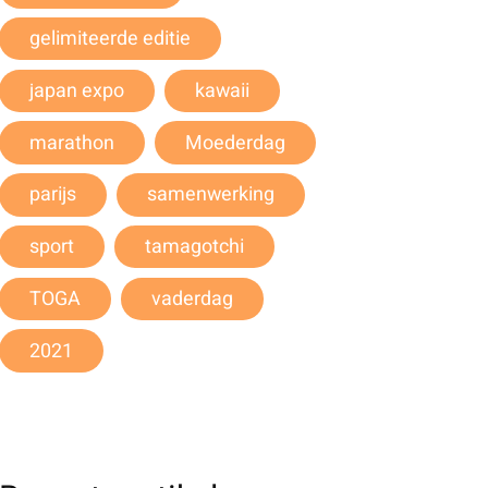
gelimiteerde editie
japan expo
kawaii
marathon
Moederdag
parijs
samenwerking
sport
tamagotchi
TOGA
vaderdag
2021