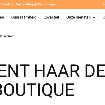
140 aankoop
Verzending en Retourneren
R
ten
Duurzaamheid
Loyaliteit
Onze diensten
O
Het nieuws
PENT HAAR D
BOUTIQUE