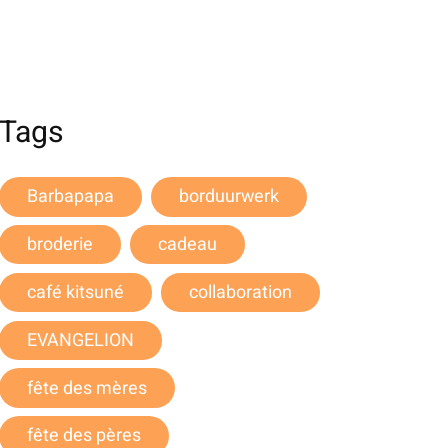
Tags
Barbapapa
borduurwerk
broderie
cadeau
café kitsuné
collaboration
EVANGELION
fête des mères
fête des pères