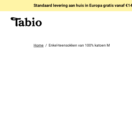
Standaard levering aan huis in Europa gratis vanaf €
Home
/
Enkel-teensokken van 100% katoen M