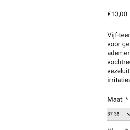
€13,00
Vijf-te
voor ge
ademend
vochtre
vezelui
irritatie
Maat:
*