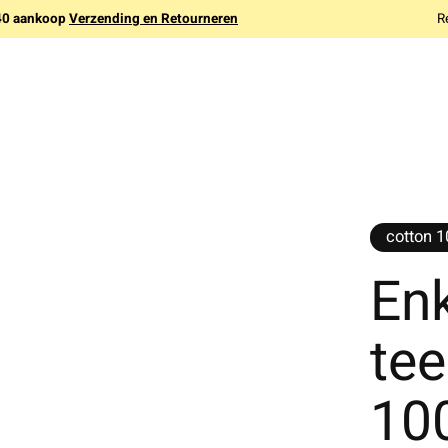
140 aankoop
Verzending en Retourneren
R
cotton 
Enk
te
10