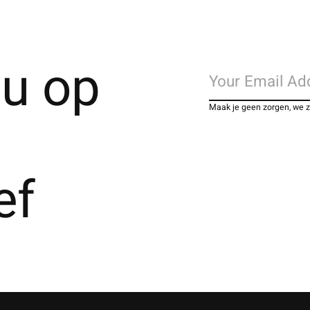
u op
Maak je geen zorgen, we 
ef