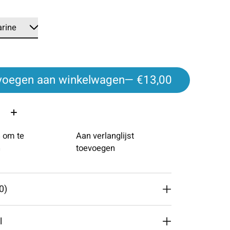
voegen aan winkelwagen
— €13,00
 om te
Aan verlanglijst
n
toevoegen
0)
l