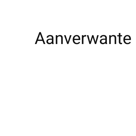
Aanverwante 
Carousel items