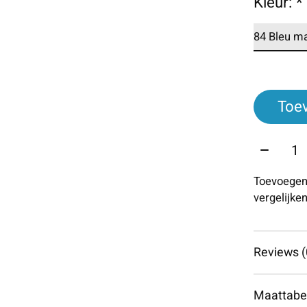
Kleur:
*
Toe
Aantal:
Toevoegen
vergelijke
Reviews (
Maattabe