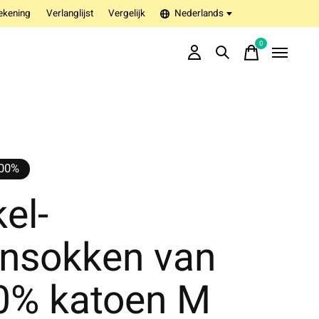
ekening
Verlanglijst
Vergelijk
Nederlands
0
items
100%
el-
ensokken van
0% katoen M