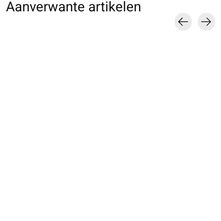
Aanverwante artikelen
Carousel items
021131755 SQ unie
021132011 SQ unie
011132648 SQ u
bord roulé fine
en soie premium
bord roulé
bord roulé
€16,00
€9,00
€30,00