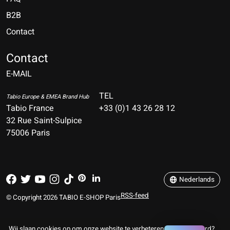
B2B
Contact
Nederlands
Deutsch
Contact
E-MAIL
English
Français
TEL
Tabio Europe & EMEA Brand Hub
Tabio France
+33 (0)1 43 26 28 12
Español
32 Rue Saint-Sulpice
75006 Paris
Italiano
Português
Nederlands
RSS-feed
© Copyright 2026 TABIO E-SHOP Paris
Wij slaan cookies op om onze website te verbeteren. Is dat akkoord?