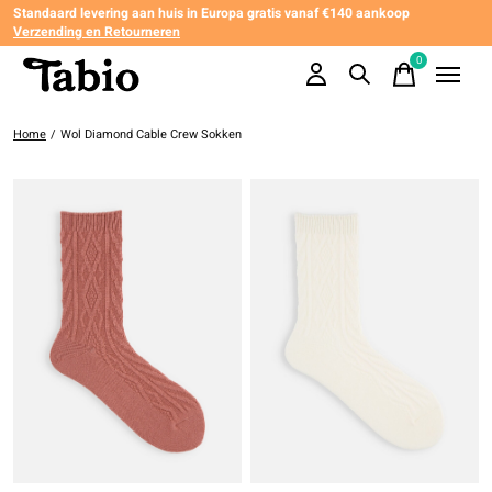
Standaard levering aan huis in Europa gratis vanaf €140 aankoop
Verzending en Retourneren
0
items
Home
/
Wol Diamond Cable Crew Sokken