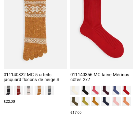
011140822 MC 5 orteils
011140356 MC laine Mérinos
jacquard flocons de neige S
côtes 2x2
€22,00
€17,00