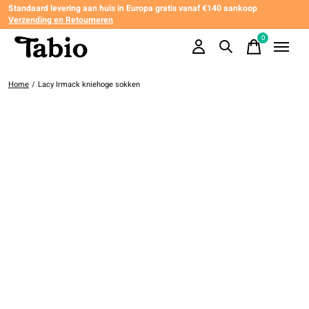
Standaard levering aan huis in Europa gratis vanaf €140 aankoop
Verzending en Retourneren
0
items
Home
/
Lacy Irmack kniehoge sokken