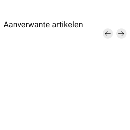
Aanverwante artikelen
Carousel items
011780011 BL Basic
011770067 MB
011180065 CL un
Natural Touch 17D
Raschel fleurs en
fine laine mixe
dentelle
€10,00
€19,00
€16,00