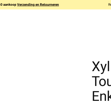
140 aankoop
Verzending en Retourneren
R
Xyl
To
En