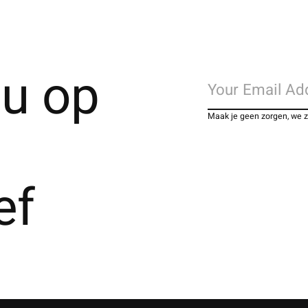
u op
Maak je geen zorgen, we 
ef