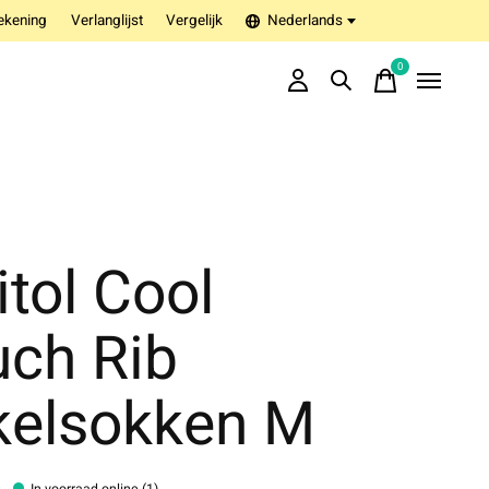
ekening
Verlanglijst
Vergelijk
Nederlands
0
items
itol Cool
uch Rib
kelsokken M
In voorraad online (1)