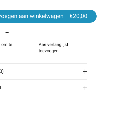
voegen aan winkelwagen
— €20,00
 om te
Aan verlanglijst
n
toevoegen
0)
l