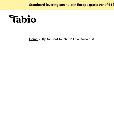
Standaard levering aan huis in Europa gratis vanaf €
Home
/
Xylitol Cool Touch Rib Enkelsokken M