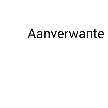
Aanverwante 
Carousel items