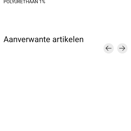
POLYURETHAAN 1%
Aanverwante artikelen
Carousel items
021170125 CH
011170112 CH laine
021170170 CH T