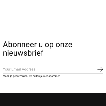
Tweed bicolore en
Mérinos linge
unie en laine
laine/coton
verticale lamé
€20,00
€23,00
€20,00
Abonneer u op onze
nieuwsbrief
Ab
Maak je geen zorgen, we zullen je niet spammen