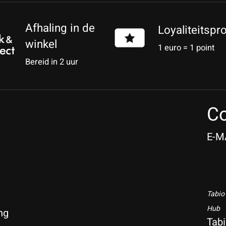
Afhaling in de
Loyaliteitsp
winkel
1 euro = 1 point
Bereid in 2 uur
Co
E-M
Tabio
Hub
ng
Tab