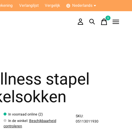
ekening
Verlanglijst
Vergelijk
Nederlands
0
items
lness stapel
kelsokken
In voorraad online (2)
SKU:
In de winkel
:
Beschikbaarheid
05113011930
controleren