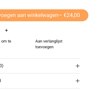
voegen aan winkelwagen
— €24,00
 om te
Aan verlanglijst
n
toevoegen
0)
l