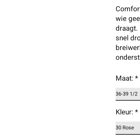
Comfort
wie gee
draagt.
snel dr
breiwer
onderste
Maat:
*
Kleur:
*