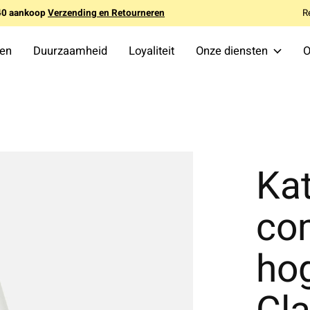
140 aankoop
Verzending en Retourneren
R
ten
Duurzaamheid
Loyaliteit
Onze diensten
O
Ka
co
ho