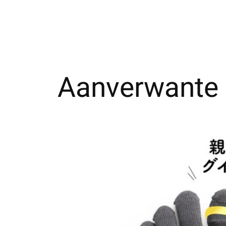
Aanverwante 
Carousel items