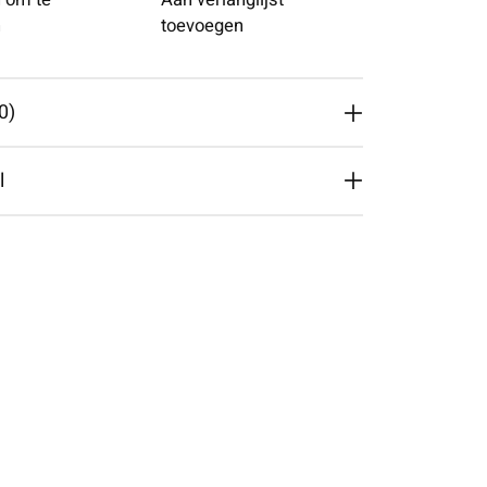
 om te
Aan verlanglijst
n
toevoegen
0)
l