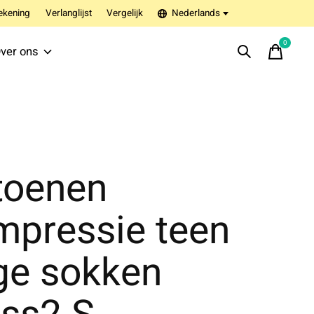
ekening
Verlanglijst
Vergelijk
Nederlands
0
items
ver ons
toenen
mpressie teen
ge sokken