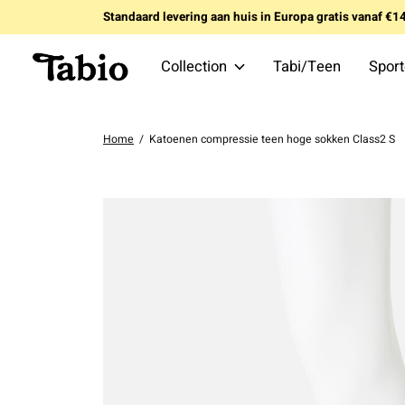
Standaard levering aan huis in Europa gratis vanaf €
Collection
Tabi/Teen
Spor
Home
/
Katoenen compressie teen hoge sokken Class2 S