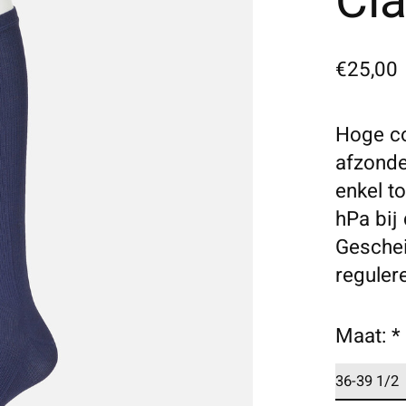
Cl
€25,00
Hoge co
afzonde
enkel t
hPa bij 
Geschei
reguler
Maat:
*