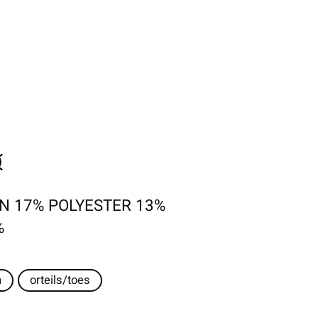
N 17% POLYESTER 13%
%
n
orteils/toes