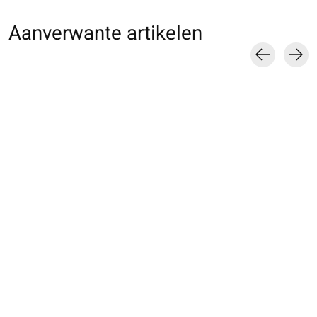
Aanverwante artikelen
Carousel items
062120277 CC unie
062136621 SQ Washi
062110019 Foots
en papier Washi
côtes 3x1
unie en Washi M
éponge M
€18,00
€18,00
€18,00