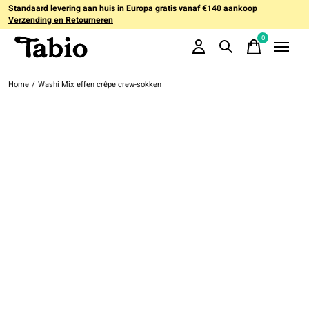
Standaard levering aan huis in Europa gratis vanaf €140 aankoop
Verzending en Retourneren
0
items
Home
/
Washi Mix effen crêpe crew-sokken