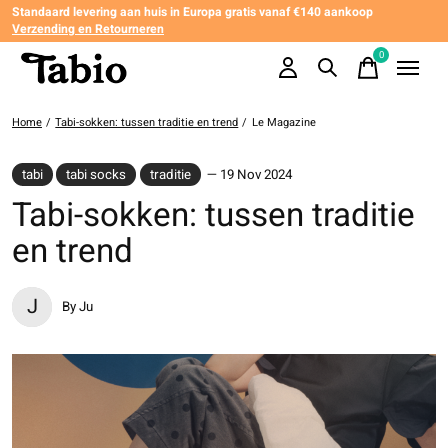
Standaard levering aan huis in Europa gratis vanaf €140 aankoop
Verzending en Retourneren
0
items
Home
/
Tabi-sokken: tussen traditie en trend
/
Le Magazine
tabi
tabi socks
traditie
— 19 Nov 2024
Tabi-sokken: tussen traditie
en trend
J
By Ju