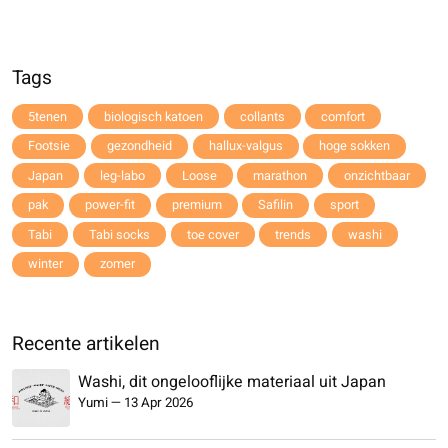
Tags
5tenen
biologisch katoen
collants
comfort
Footsie
gezondheid
hallux-valgus
hoge sokken
Japan
leg-labo
Loose
marathon
onzichtbaar
pak
power-fit
premium
Safilin
sport
Tabi
Tabi socks
toe cover
trends
washi
winter
zomer
Recente artikelen
Washi, dit ongelooflijke materiaal uit Japan
Yumi
—
13 Apr 2026