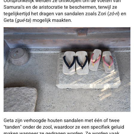
Oorspronkelijk werden ze ontworpen om de voeten van
Samurai's en de aristocratie te beschermen, terwijl ze
tegelijkertijd het dragen van sandalen zoals Zori (
zô-ri
) en
Geta (
gué-ta
) mogelijk maakten.
Geta zijn verhoogde houten sandalen met één of twee
"tanden" onder de zool, waardoor ze een specifiek geluid
maken wanneer ze gedragen worden. Ze worden vaak