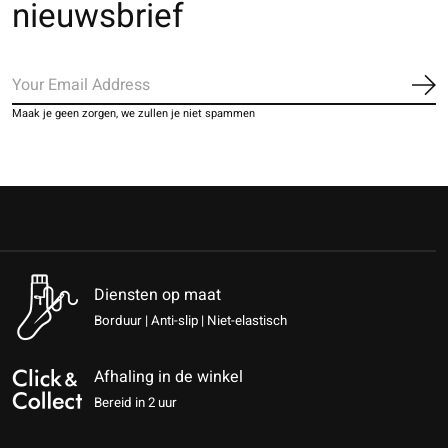
nieuwsbrief
Ab
Maak je geen zorgen, we zullen je niet spammen
Diensten op maat
Borduur | Anti-slip | Niet-elastisch
Afhaling in de winkel
Bereid in 2 uur