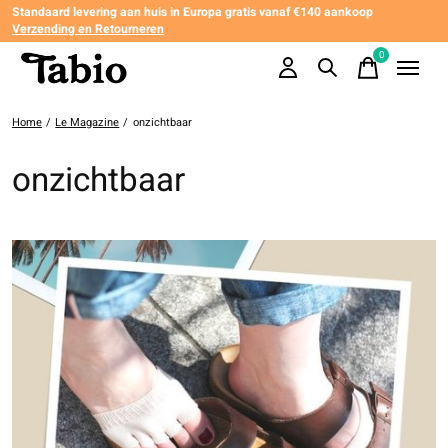
Standaard levering aan huis in Europa gratis vanaf €140 aankoop
Verzending en Retourneren
0
items
Home
/
Le Magazine
/
onzichtbaar
onzichtbaar