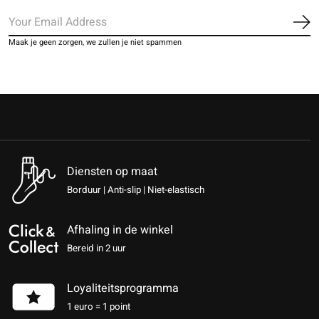
Ab
Maak je geen zorgen, we zullen je niet spammen
Diensten op maat
Borduur | Anti-slip | Niet-elastisch
Afhaling in de winkel
Bereid in 2 uur
Loyaliteitsprogramma
1 euro = 1 point