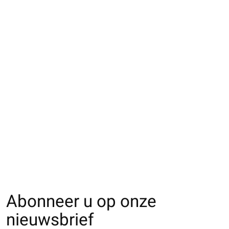
011140822 MC 5
011140356 MC laine
011141153 SQ la
orteils jacquard
Mérinos côtes 2x2
d'agneau flocons
flocons de neige S
neige
€17,00
€22,00
€19,00
Abonneer u op onze
nieuwsbrief