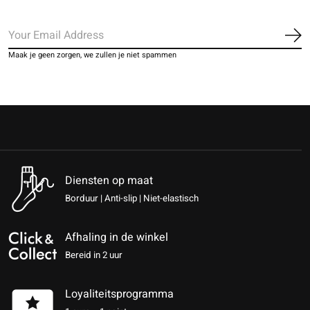
Ab
Maak je geen zorgen, we zullen je niet spammen
Diensten op maat
Borduur | Anti-slip | Niet-elastisch
Afhaling in de winkel
Bereid in 2 uur
Loyaliteitsprogramma