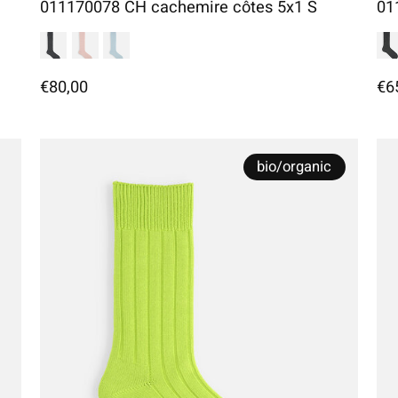
011170078 CH cachemire côtes 5x1 S
01
€80,00
€6
bio/organic