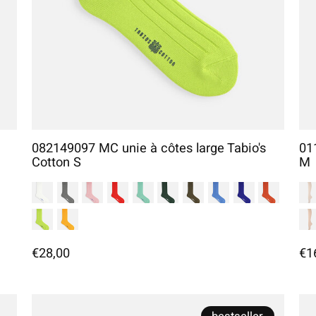
082149097 MC unie à côtes large Tabio's
01
Cotton S
M
€28,00
€1