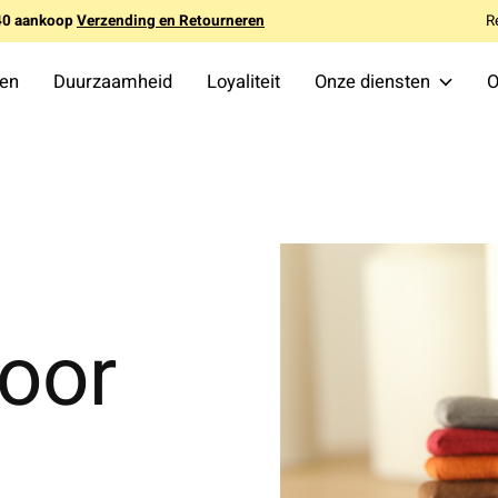
140 aankoop
Verzending en Retourneren
R
ten
Duurzaamheid
Loyaliteit
Onze diensten
O
voor