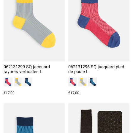
062131299 SQ jacquard
062131296 SQ jacquard pied
rayures verticales L
de poule L
€17,00
€17,00