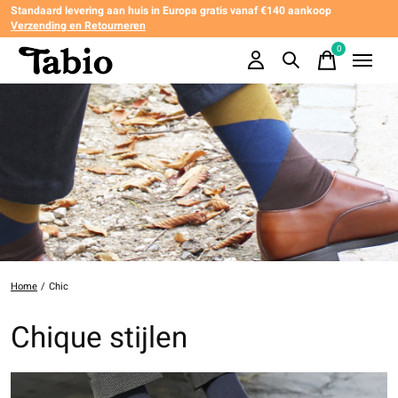
Standaard levering aan huis in Europa gratis vanaf €140 aankoop
Verzending en Retourneren
0
items
Home
/
Chic
Chique stijlen