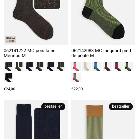
062141722 MC pois laine
062142088 MC jacquard pied
Mérinos M
de poule M
€24,00
€22,00
bestseller
bestseller