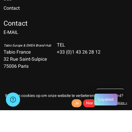
Contact
Nederlands
Deutsch
Contact
E-MAIL
English
Français
TEL
Tabio Europe & EMEA Brand Hub
Tabio France
+33 (0)1 43 26 28 12
Español
32 Rue Saint-Sulpice
75006 Paris
Italiano
Português
Nederlands
Wij slaan cookies op om onze website te verbeteren. Is dat akkoord?
Loyaliteit
RSS-feed
Ja
Nee
© Copyright 2026 TABIO E-SHOP Paris
Meer over cookies »