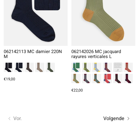
062142113 MC damier 220N
062142026 MC jacquard
M
rayures verticales L
€19,00
€22,00
Vor.
Volgende