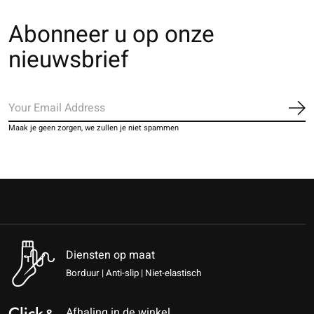
Abonneer u op onze
nieuwsbrief
Ab
Maak je geen zorgen, we zullen je niet spammen
Diensten op maat
Borduur | Anti-slip | Niet-elastisch
Afhaling in de winkel