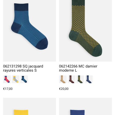
062131298 SQ jacquard
062142266 MC damier
rayures verticales S
moderne L
€17,00
€20,00