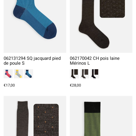
062131294 SQ jacquard pied
062170042 CH pois laine
de poule S
Mérinos L
€17,00
€28,00