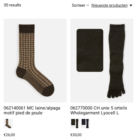
35
results
Sorteer —
Nieuwste producten
062140061 MC laine/alpaga
062770000 CH unie 5 orteils
motif pied de poule
Wholegarment Lyocell L
€26,00
€30,00