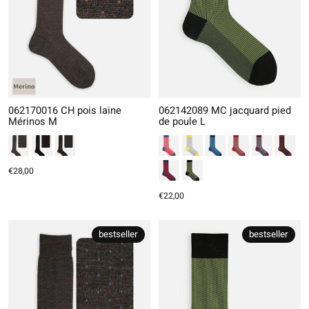
062170016 CH pois laine
062142089 MC jacquard pied
Mérinos M
de poule L
€28,00
€22,00
bestseller
bestseller