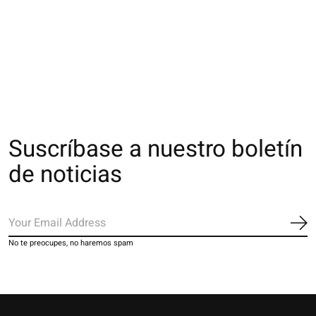
011730059 MNB
011710013 Footsie
011770061 MB 7
Basic Natural Touch
en voile
basique
20D
€16,00
€9,00
€7,00
Suscríbase a nuestro boletín
de noticias
Sus
No te preocupes, no haremos spam