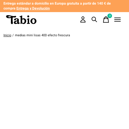
Entrega estándar a domicilio en Europa gratuita a partir de 140 € de
compra
Entrega y Devolución
0
items
Inicio
/
medias mini lisas 40D efecto frescura