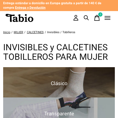
Entrega estándar a domicilio en Europa gratuita a partir de 140 € de
compra
Entrega y Devolución
0
items
Inicio
/
MUJER
/
CALCETINES
/
Invisibles / Tobilleros
INVISIBLES y CALCETINES
TOBILLEROS PARA MUJER
Clásico
Transparente