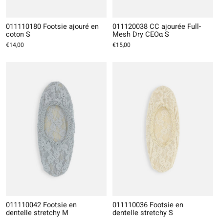
011110180 Footsie ajouré en
011120038 CC ajourée Full-
coton S
Mesh Dry CEOα S
€14,00
€15,00
011110042 Footsie en
011110036 Footsie en
dentelle stretchy M
dentelle stretchy S