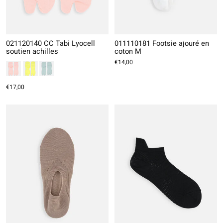
021120140 CC Tabi Lyocell
011110181 Footsie ajouré en
soutien achilles
coton M
€14,00
€17,00