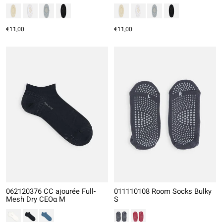
€11,00
€11,00
062120376 CC ajourée Full-
011110108 Room Socks Bulky
Mesh Dry CEOα M
S