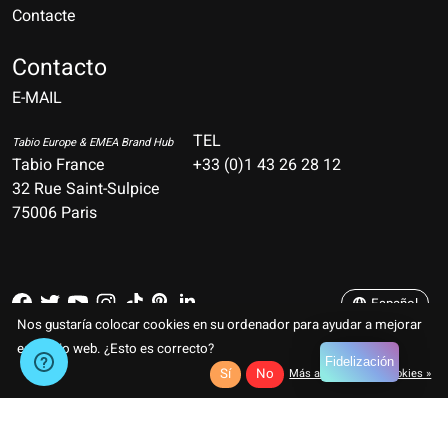
Contacte
Nederlands
Deutsch
Contacto
E-MAIL
English
Français
TEL
Tabio Europe & EMEA Brand Hub
Tabio France
+33 (0)1 43 26 28 12
Español
32 Rue Saint-Sulpice
75006 Paris
Italiano
Português
Español
Nos gustaría colocar cookies en su ordenador para ayudar a mejorar
RSS feed
© Copyright 2026 TABIO E-SHOP Paris
este sitio web. ¿Esto es correcto?
Fidelización
Sí
No
Más acerca de las cookies »