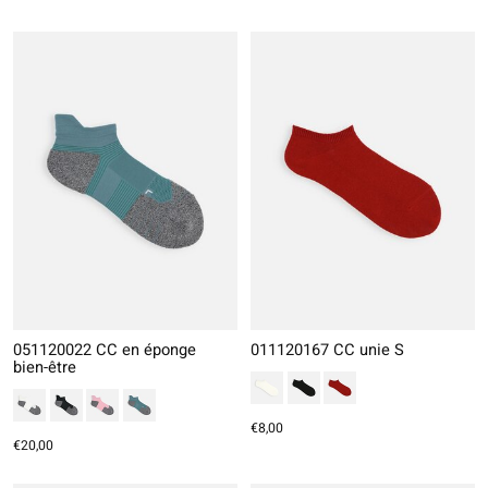
051120022 CC en éponge
011120167 CC unie S
bien-être
€8,00
€20,00