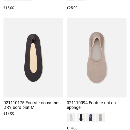
€15,00
€25,00
021110175 Footsie coussinet
021110094 Footsie uni en
DRY bord plat M
éponge
€17,00
€14,00