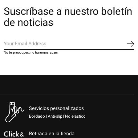
Suscríbase a nuestro boletín
de noticias
Sus
No te preocupes, no haremos spam
Servicios personalizados
Bordado | Anti-slip | No elástico
Retirada en la tienda