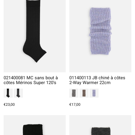
021400081 MC sans bout à
011400113 JB chiné à côtes
côtes Mérinos Super 120's
2-Way Warmer 22cm
€23,00
€17,00