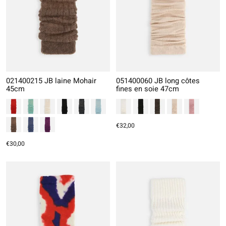
021400215 JB laine Mohair
051400060 JB long côtes
45cm
fines en soie 47cm
€32,00
€30,00