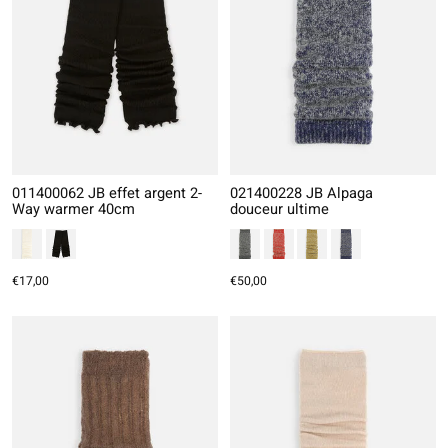
011400062 JB effet argent 2-
021400228 JB Alpaga
Way warmer 40cm
douceur ultime
€17,00
€50,00