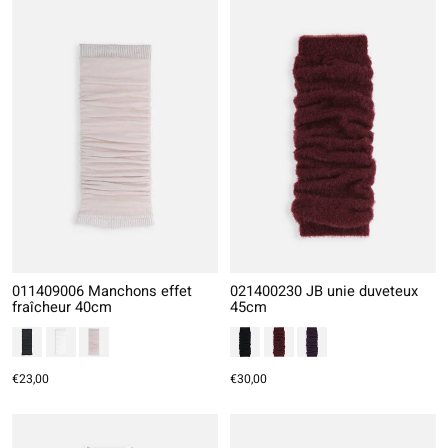
011409006 Manchons effet
021400230 JB unie duveteux
fraîcheur 40cm
45cm
€23,00
€30,00