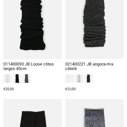
011400093 JB Loose côtes
021400221 JB angora-mix
larges 45cm
côtelé
€20,00
€22,00