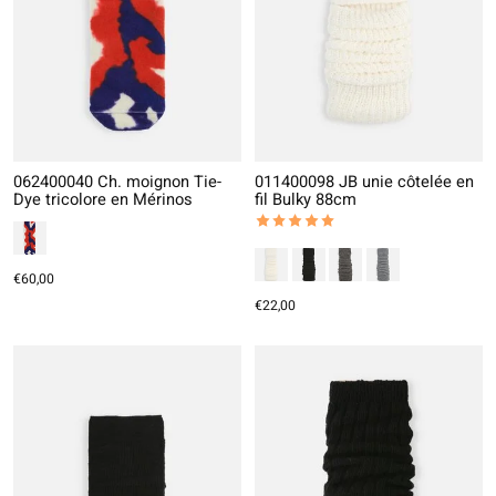
062400040 Ch. moignon Tie-
011400098 JB unie côtelée en
Dye tricolore en Mérinos
fil Bulky 88cm
The rating of this product is
5
out
€60,00
€22,00