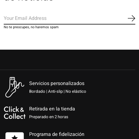
Sus
No te preocupes, no haremos spam
Servicios personalizados
Bordado | Anti-slip | No elástico
Retirada en la tienda
Preparado en 2 horas
Programa de fidelización