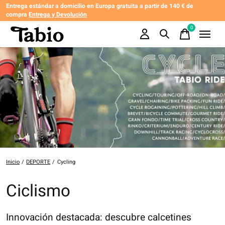
Entrega estándar a domicilio en Europa gratuita a partir de 140 € de
compra
Entrega y Devolución
0
items
Inicio
/
DEPORTE
/
Cycling
Ciclismo
Innovación destacada: descubre calcetines