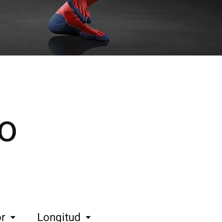
o
r
Longitud