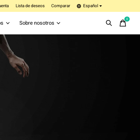
uenta
Lista de deseos
Comparar
Español
0
items
os
Sobre nosotros