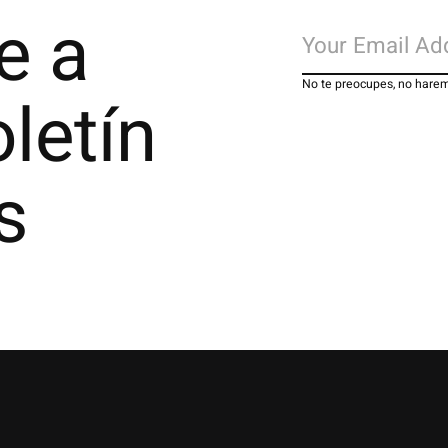
e a
No te preocupes, no har
letín
s