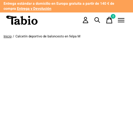
Entrega estándar a domicilio en Europa gratuita a partir de 140 € de
compra
Entrega y Devolución
0
items
Inicio
/
Calcetín deportivo de baloncesto en felpa M