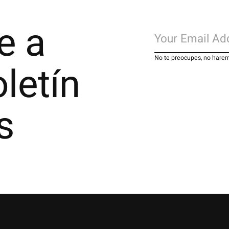
e a
No te preocupes, no har
letín
s