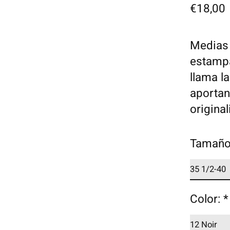
€18,00
Medias 
estampa
llama l
aportan
original
Tamañ
Color:
*