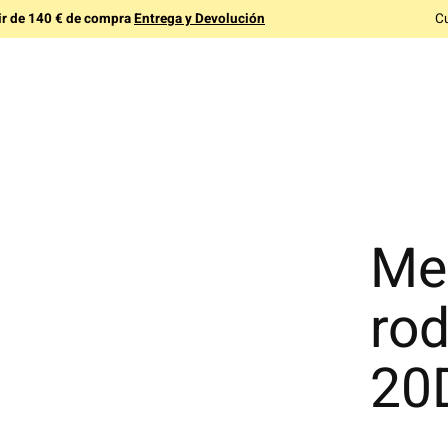
tir de 140 € de compra
Entrega y Devolución
C
Med
rod
20