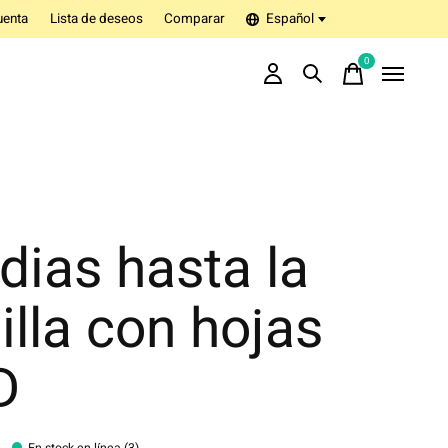
uenta
Lista de deseos
Comparar
Español
0
items
ias hasta la
illa con hojas
D
En stock en línea (3)