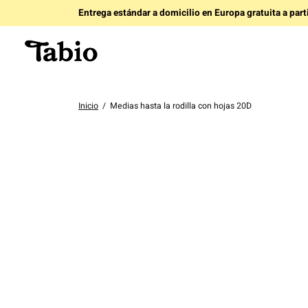
Entrega estándar a domicilio en Europa gratuita a par
Inicio
/
Medias hasta la rodilla con hojas 20D