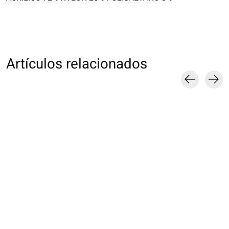
Artículos relacionados
Carousel items
011901198 Collant
011909030 Collant
011900066 Colla
SOFTY 210D TL
SOFTY 210D TL
couleur Premiu