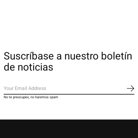
110D M
€26,00
€26,00
The rating of thi
€22,00
Suscríbase a nuestro boletín
de noticias
Sus
No te preocupes, no haremos spam