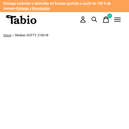
Entrega estándar a domicilio en Europa gratuita a partir de 140 € de
compra
Entrega y Devolución
0
items
Inicio
/
Medias SOFTY 210D M