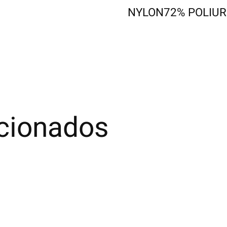
NYLON72% POLIU
acionados