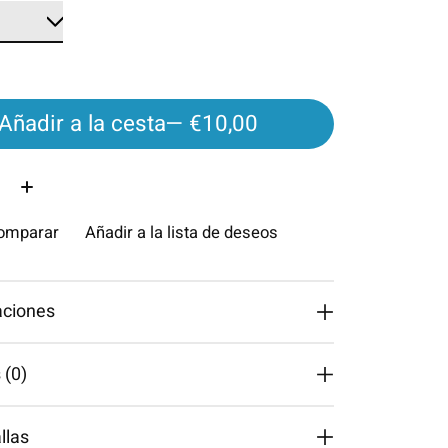
Añadir a la cesta
— €10,00
d:
comparar
Añadir a la lista de deseos
aciones
 (0)
llas