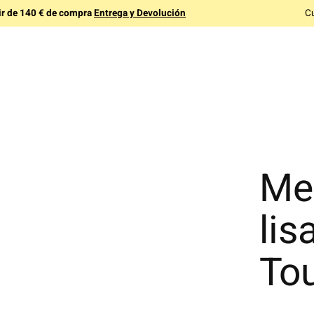
tir de 140 € de compra
Entrega y Devolución
C
Me
lis
To