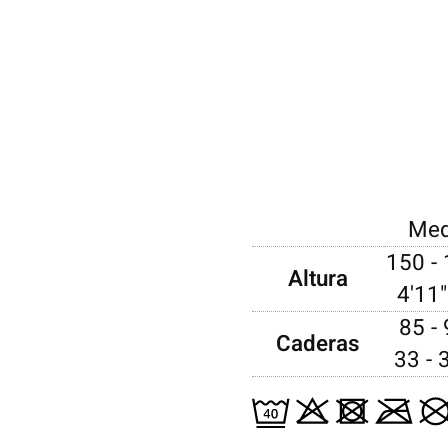
Me
150 -
Altura
4'11"
85 -
Caderas
33 - 