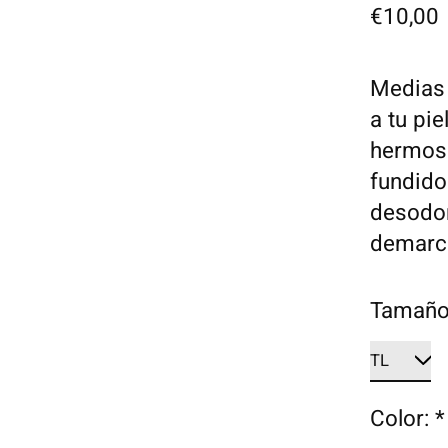
€10,00
Medias 
a tu pie
hermoso
fundido
desodor
demarca
Tamañ
Color:
*