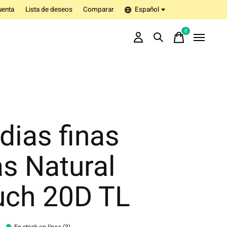
uenta
Lista de deseos
Comparar
Español
0
items
dias finas
as Natural
uch 20D TL
En stock en línea (3)