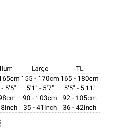
dium
Large
TL
 165cm
155 - 170cm
165 - 180cm
 - 5'5"
5'1" - 5'7"
5'5" - 5'11"
 98cm
90 - 103cm
92 - 105cm
38inch
35 - 41inch
36 - 42inch