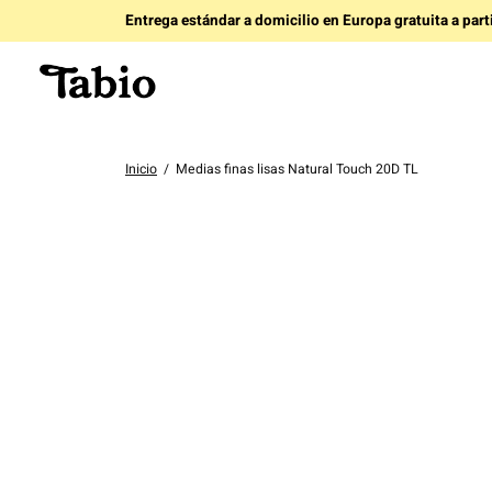
Entrega estándar a domicilio en Europa gratuita a par
Inicio
/
Medias finas lisas Natural Touch 20D TL