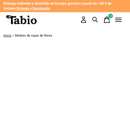
Entrega estándar a domicilio en Europa gratuita a partir de 140 € de
compra
Entrega y Devolución
0
items
Inicio
/
Medias de rayas de flores