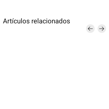
Artículos relacionados
Carousel items
011900200 Collant
011900202 Collant
011900204 Colla
micro-résille
uni Tabi 80D
Raschel fleurs e
dentelle
€16,00
€35,00
€22,00