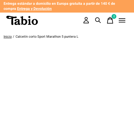
Entrega estándar a domicilio en Europa gratuita a partir de 140 € de
compra
Entrega y Devolución
0
items
Inicio
/
Calcetín corto Sport Marathon 5 puntera L