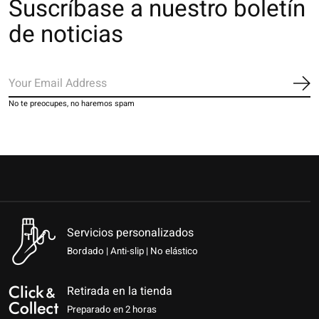
Suscríbase a nuestro boletín
de noticias
Sus
No te preocupes, no haremos spam
Servicios personalizados
Bordado | Anti-slip | No elástico
Retirada en la tienda
Preparado en 2 horas