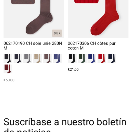
062170190 CH soie unie 280N
062170306 CH côtes pur
M
coton M
€21,00
€50,00
Suscríbase a nuestro boletín