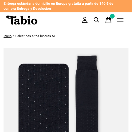
Entrega estándar a domicilio en Europa gratuita a partir de 140 € de
compra
Entrega y Devolución
0
items
Inicio
/
Calcetines altos lunares M