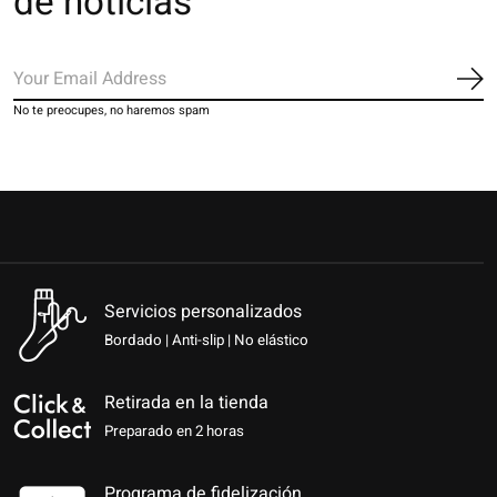
de noticias
Sus
No te preocupes, no haremos spam
Servicios personalizados
Bordado | Anti-slip | No elástico
Retirada en la tienda
Preparado en 2 horas
Programa de fidelización