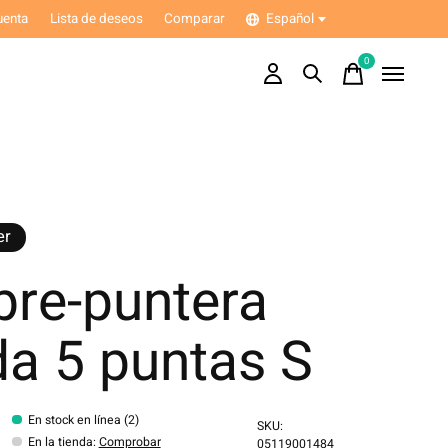
uenta
Lista de deseos
Comparar
Español
0
items
er
bre-puntera
da 5 puntas S
En stock en línea (2)
SKU:
En la tienda
:
Comprobar
05119001484