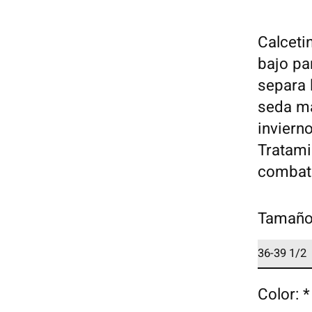
Calceti
bajo pa
separa 
seda ma
inviern
Tratami
combati
Tamañ
Color:
*