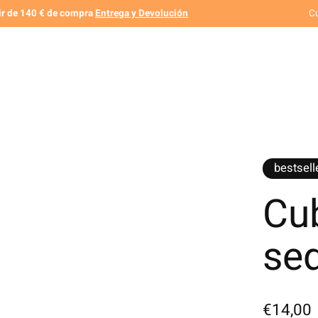
tir de 140 € de compra
Entrega y Devolución
C
bestsell
Cu
se
€14,00