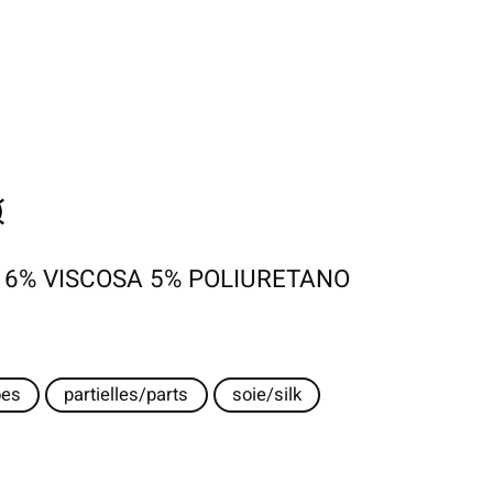
16% VISCOSA 5% POLIURETANO
oes
partielles/parts
soie/silk