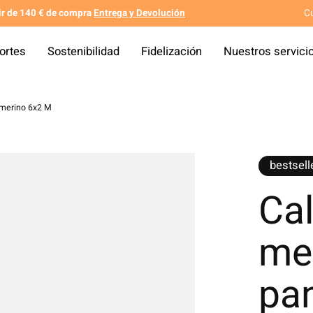
tir de 140 € de compra
Entrega y Devolución
C
ortes
Sostenibilidad
Fidelización
Nuestros servici
 merino 6x2 M
bestsell
Cal
me
pan