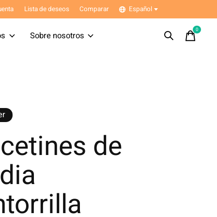
uenta
Lista de deseos
Comparar
Español
0
items
os
Sobre nosotros
er
cetines de
dia
torrilla