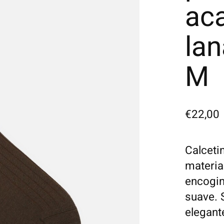
ac
la
M
€22,00
Calceti
material
encogim
suave. S
elegant