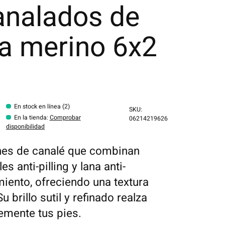
analados de
na merino 6x2
En stock en línea (2)
SKU:
En la tienda
:
Comprobar
06214219626
disponibilidad
nes de canalé que combinan
es anti-pilling y lana anti-
iento, ofreciendo una textura
u brillo sutil y refinado realza
emente tus pies.