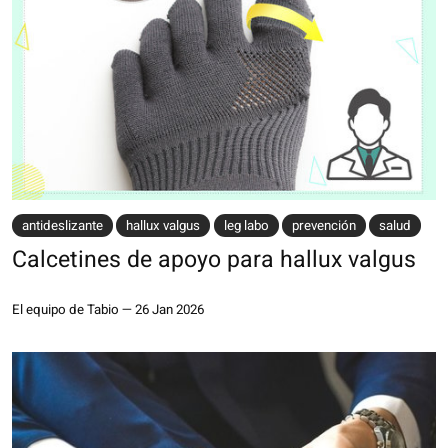
antideslizante
hallux valgus
leg labo
prevención
salud
Calcetines de apoyo para hallux valgus
El equipo de Tabio
—
26 Jan 2026