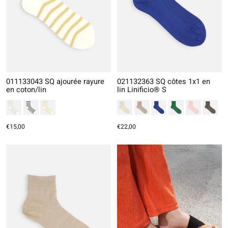
011133043 SQ ajourée rayure
021132363 SQ côtes 1x1 en
en coton/lin
lin Linificio® S
€15,00
€22,00