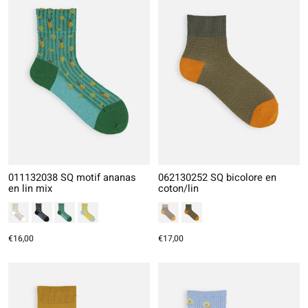
011132038 SQ motif ananas
062130252 SQ bicolore en
en lin mix
coton/lin
€16,00
€17,00