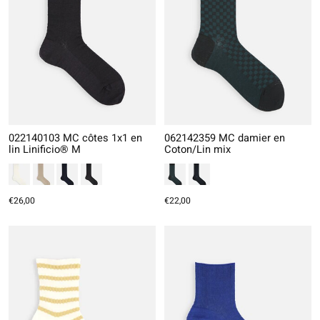
022140103 MC côtes 1x1 en
062142359 MC damier en
lin Linificio® M
Coton/Lin mix
€26,00
€22,00