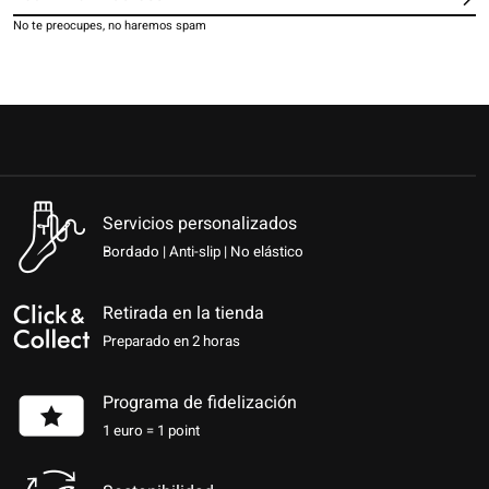
Sus
No te preocupes, no haremos spam
Servicios personalizados
Bordado | Anti-slip | No elástico
Retirada en la tienda
Preparado en 2 horas
Programa de fidelización
1 euro = 1 point