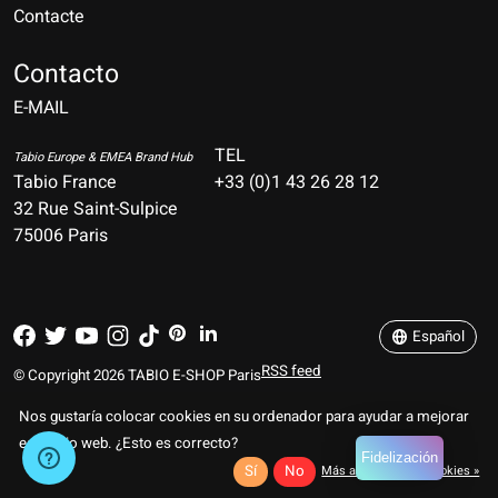
Contacte
Nederlands
Deutsch
Contacto
E-MAIL
English
Français
TEL
Tabio Europe & EMEA Brand Hub
Tabio France
+33 (0)1 43 26 28 12
Español
32 Rue Saint-Sulpice
75006 Paris
Italiano
Português
Español
RSS feed
© Copyright 2026 TABIO E-SHOP Paris
Nos gustaría colocar cookies en su ordenador para ayudar a mejorar
este sitio web. ¿Esto es correcto?
Fidelización
Sí
No
Más acerca de las cookies »