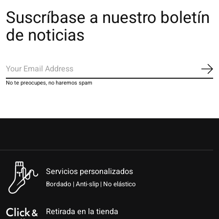
Suscríbase a nuestro boletín
de noticias
Sus
No te preocupes, no haremos spam
Servicios personalizados
Bordado | Anti-slip | No elástico
Retirada en la tienda