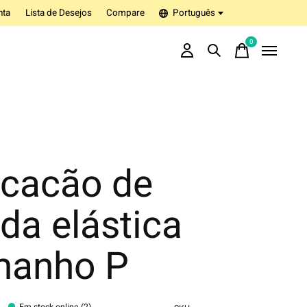
nta
Lista de Desejos
Compare
Português
0
items
cacão de
da elástica
manho P
Em stock online (2)