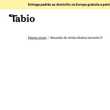
Entrega padrão ao domicílio na Europa gratuita a part
Página inicial
/
Macacão de renda elástica tamanho P