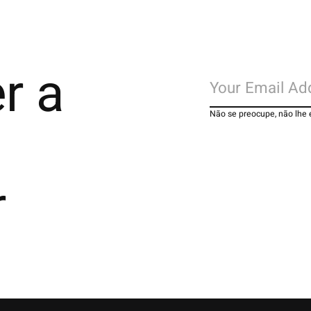
r a
Não se preocupe, não lhe
r