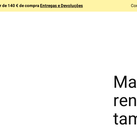
ir de 140 € de compra
Entregas e Devoluções
Co
Ma
ren
ta