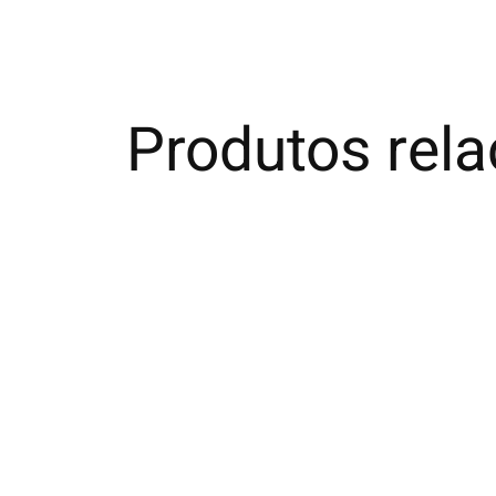
Produtos rel
Carousel items