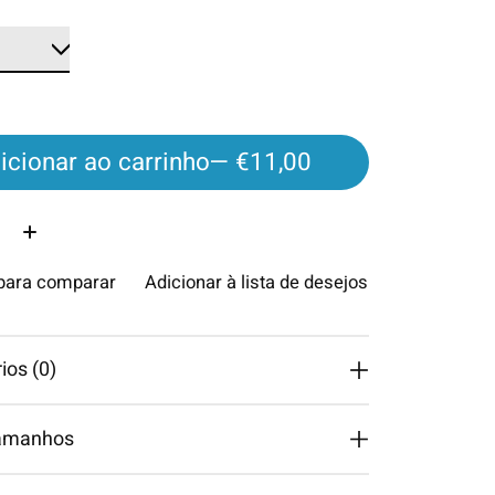
icionar ao carrinho
— €11,00
ade:
 para comparar
Adicionar à lista de desejos
os (0)
tamanhos