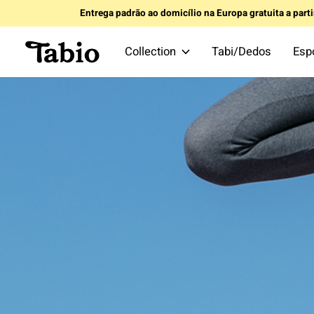
Entrega padrão ao domicílio na Europa gratuita a part
Collection
Tabi/Dedos
Esp