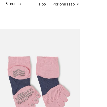
8
results
Tipo —
Por omissão