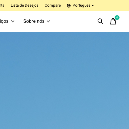
nta
Lista de Desejos
Compare
Português
0
items
iços
Sobre nós