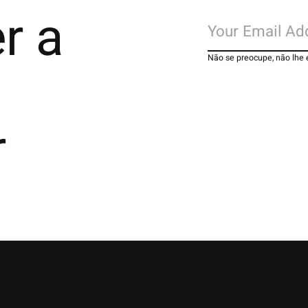
r a
Não se preocupe, não lhe
r