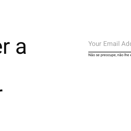
r a
Não se preocupe, não lhe
r