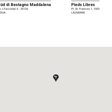
üd di Bestagno Maddalena
Pieds Libres
a J.Facciolati 6 - 35126
Pl. St. Francois 1, 1003
ÁDUA
LAUSANNE