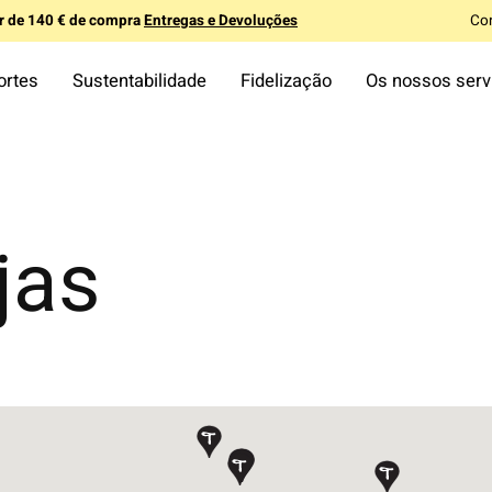
ir de 140 € de compra
Entregas e Devoluções
Co
ortes
Sustentabilidade
Fidelização
Os nossos serv
jas