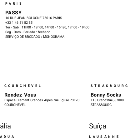
PARIS
PASSY
16 RUE JEAN BOLOGNE 75016 PARIS
+33 1 46 51 52 35
Ter - Sáb : 11h00 - 13h00, 14h00 - 16h30, 17h00 - 19h00
Seg - Dom - Feriado : fechado
SERVIÇO DE BRODADO / MONOGRAMA
COURCHEVEL
STRASBOURG
Rendez-Vous
Bonny Socks
Espace Diamant Grandes Alpes rue Eglise 73120
115 Grand'Rue, 67000
COURCHEVEL
STRASBOURG
tália
Suíça
ÁDUA
LAUSANNE