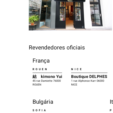
Revendedores oficiais
França
ROUEN
NICE
結 kimono Yui
Boutique DELPHES
45 rue Damiette 76000
1 rue Alphonse Karr 06000
ROUEN
NICE
Bulgária
I
SOFIA
P