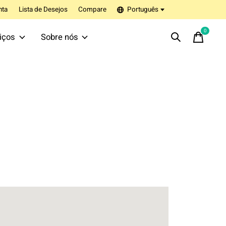
nta
Lista de Desejos
Compare
Português
0
items
iços
Sobre nós