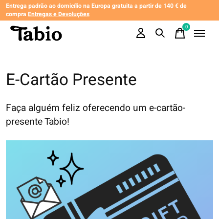
Entrega padrão ao domicílio na Europa gratuita a partir de 140 € de
compra
Entregas e Devoluções
0
items
E-Cartão Presente
Faça alguém feliz oferecendo um e-cartão-
presente Tabio!