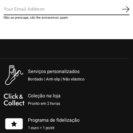
Ins
Não se preocupe, não lhe enviaremos spam.
Serviços personalizados
Bordado | Anti-slip | Não elástico
Coleção na loja
Pronto em 2 horas
Programa de fidelização
1 euro = 1 point