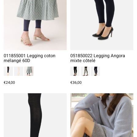
011855001 Legging coton
051850022 Legging Angora
mélangé 60D
mixte côtelé
€24,00
€36,00