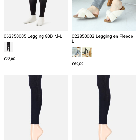
062850005 Legging 80D M-L
022850002 Legging en Fleece
L
€22,00
€60,00