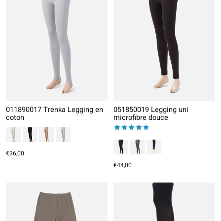
011890017 Trenka Legging en
051850019 Legging uni
coton
microfibre douce
The rating of this product is
5
out
€36,00
€44,00