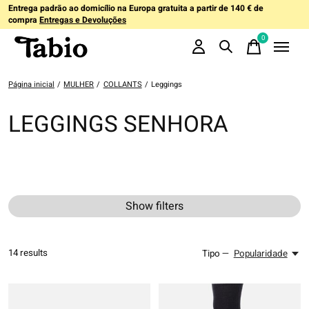
Entrega padrão ao domicílio na Europa gratuita a partir de 140 € de
compra
Entregas e Devoluções
0
items
Página inicial
/
MULHER
/
COLLANTS
/
Leggings
LEGGINGS SENHORA
Show filters
14
results
Tipo —
Popularidade