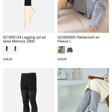
021850124 Legging uni en
022830000 Pantacourt en
laine Mérinos 200D
Fleece L
€48,00
€50,00