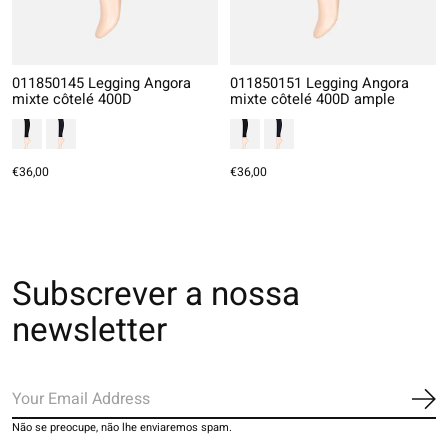
011850145 Legging Angora
011850151 Legging Angora
mixte côtelé 400D
mixte côtelé 400D ample
€36,00
€36,00
Subscrever a nossa
newsletter
Ins
Não se preocupe, não lhe enviaremos spam.