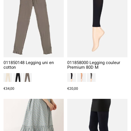
011850148 Legging uni en
011858000 Legging couleur
cotton
Premium 80D M
€34,00
€20,00