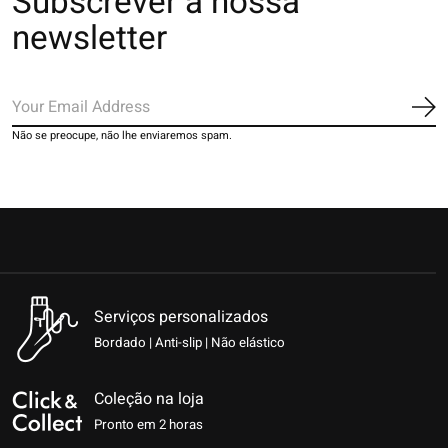
Subscrever a nossa
newsletter
Ins
Não se preocupe, não lhe enviaremos spam.
Serviços personalizados
Bordado | Anti-slip | Não elástico
Coleção na loja
Pronto em 2 horas