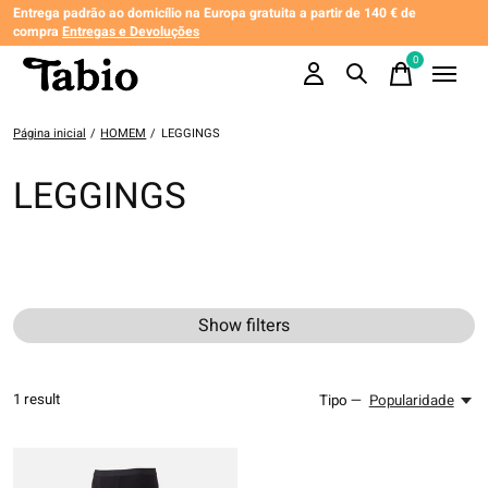
Entrega padrão ao domicílio na Europa gratuita a partir de 140 € de
compra
Entregas e Devoluções
0
items
Página inicial
/
HOMEM
/
LEGGINGS
LEGGINGS
Show filters
1
result
Tipo —
Popularidade