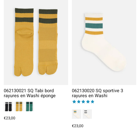
062130021 SQ Tabi bord
062130020 SQ sportive 3
rayures en Washi éponge
rayures en Washi
The rating of this product is
5
out
€23,00
€23,00