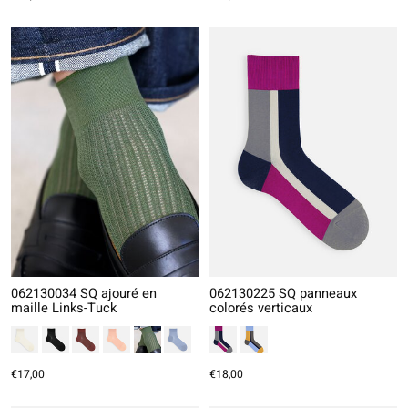
062130034 SQ ajouré en
062130225 SQ panneaux
maille Links-Tuck
colorés verticaux
€17,00
€18,00