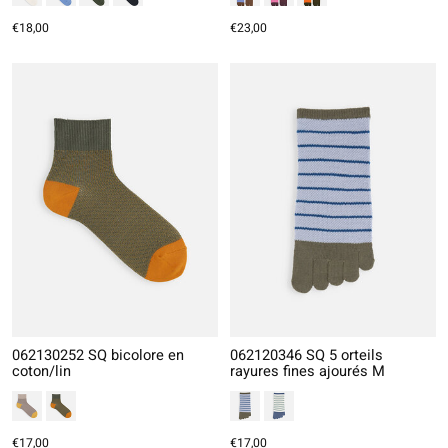
€18,00
€23,00
062130252 SQ bicolore en
062120346 SQ 5 orteils
coton/lin
rayures fines ajourés M
€17,00
€17,00