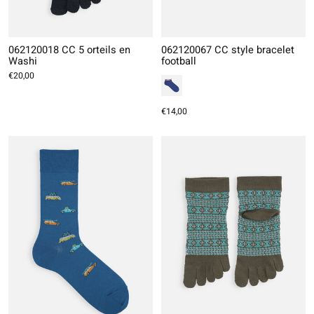
062120018 CC 5 orteils en
062120067 CC style bracelet
Washi
football
€20,00
€14,00