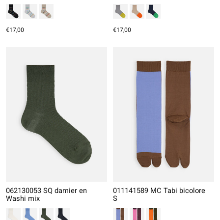
€17,00
€17,00
062130053 SQ damier en
011141589 MC Tabi bicolore
Washi mix
S