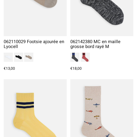
062110029 Footsie ajourée en
062142380 MC en maille
Lyocell
grosse bord rayé M
€13,00
€18,00