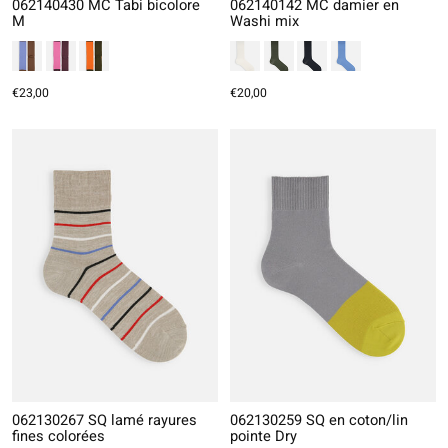
062140430 MC Tabi bicolore
062140142 MC damier en
M
Washi mix
€23,00
€20,00
062130267 SQ lamé rayures
062130259 SQ en coton/lin
fines colorées
pointe Dry