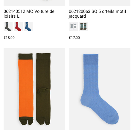
062140512 MC Voiture de
062120063 SQ 5 orteils motif
loisirs L
jacquard
€18,00
€17,00