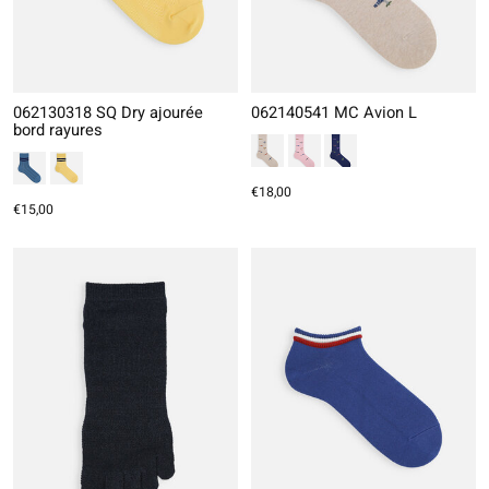
062130318 SQ Dry ajourée
062140541 MC Avion L
bord rayures
€18,00
€15,00