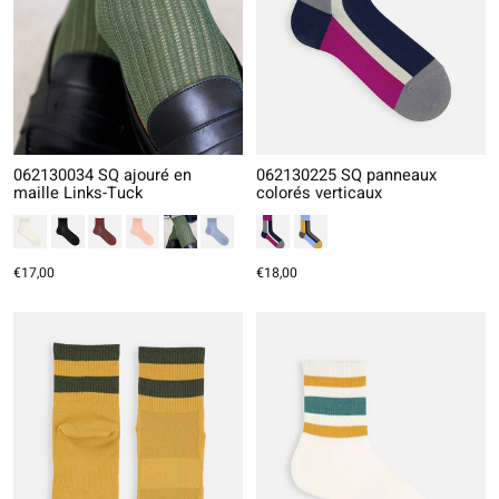
062130034 SQ ajouré en
062130225 SQ panneaux
maille Links-Tuck
colorés verticaux
€17,00
€18,00