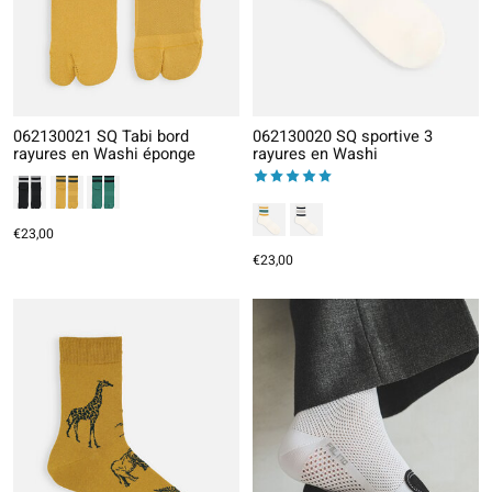
062130021 SQ Tabi bord
062130020 SQ sportive 3
rayures en Washi éponge
rayures en Washi
The rating of this product is
5
out
€23,00
€23,00