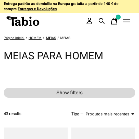
Entrega padrão ao domicílio na Europa gratuita a partir de 140 € de
compra
Entregas e Devoluções
0
items
Página inicial
/
HOMEM
/
MEIAS
/
MEIAS
MEIAS PARA HOMEM
Show filters
43
results
Tipo —
Produtos mais recentes