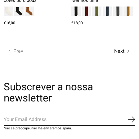
côtes bord doux
Mérinos unie
€16,00
€18,00
Prev
Next
Subscrever a nossa
newsletter
Ins
Não se preocupe, não lhe enviaremos spam.