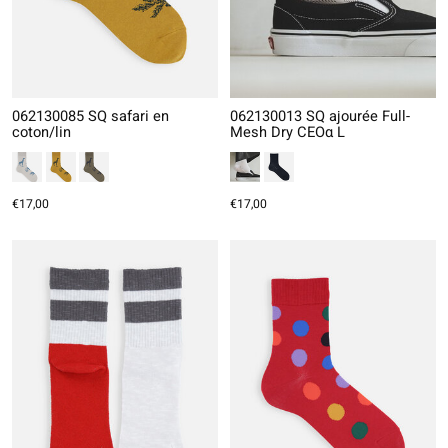
062130085 SQ safari en
062130013 SQ ajourée Full-
coton/lin
Mesh Dry CEOα L
€17,00
€17,00