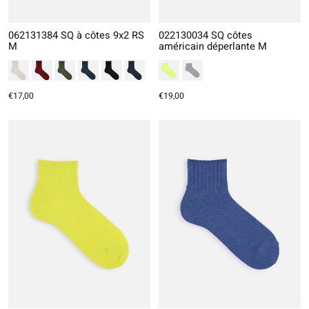
062131384 SQ à côtes 9x2 RS
022130034 SQ côtes
M
américain déperlante M
€17,00
€19,00