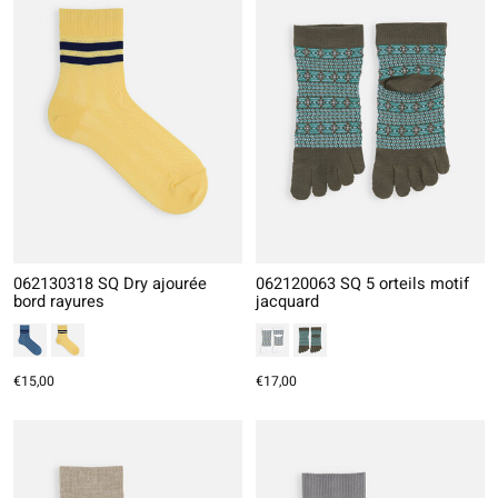
062130318 SQ Dry ajourée
062120063 SQ 5 orteils motif
bord rayures
jacquard
€15,00
€17,00