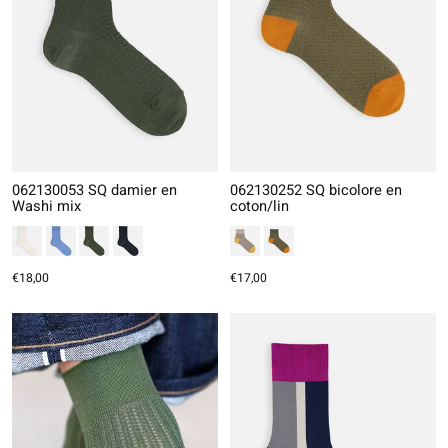
062130053 SQ damier en
062130252 SQ bicolore en
Washi mix
coton/lin
€18,00
€17,00