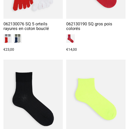
062130076 SQ 5 orteils
062130190 SQ gros pois
rayures en coton bouclé
colorés
€23,00
€14,00