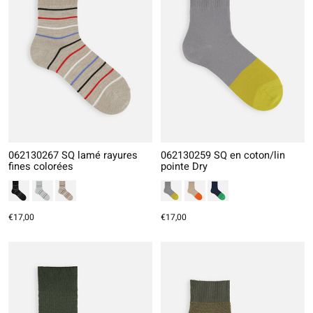
062130267 SQ lamé rayures
062130259 SQ en coton/lin
fines colorées
pointe Dry
€17,00
€17,00