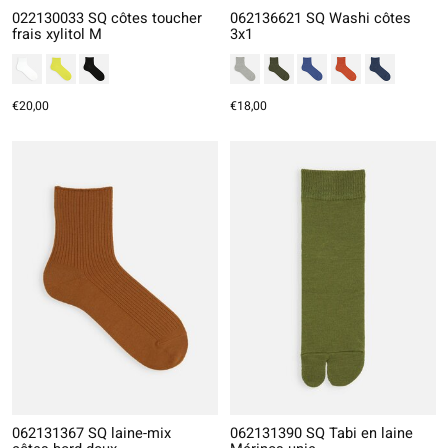
022130033 SQ côtes toucher
062136621 SQ Washi côtes
frais xylitol M
3x1
€20,00
€18,00
062131367 SQ laine-mix
062131390 SQ Tabi en laine