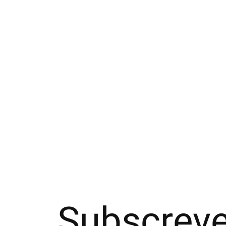
051120022 CC en éponge bien-être
€20
Subscreve