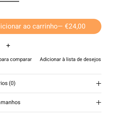
icionar ao carrinho
— €24,00
ade:
 para comparar
Adicionar à lista de desejos
os (0)
tamanhos