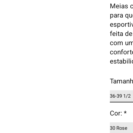
Meias c
para q
esporti
feita d
com um 
confort
estabil
Tamanh
Cor:
*