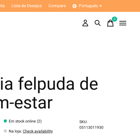
nta
Lista de Desejos
Compare
Português
0
items
ia felpuda de
m-estar
Em stock online (2)
SKU:
05113011930
Na loja
:
Check availability