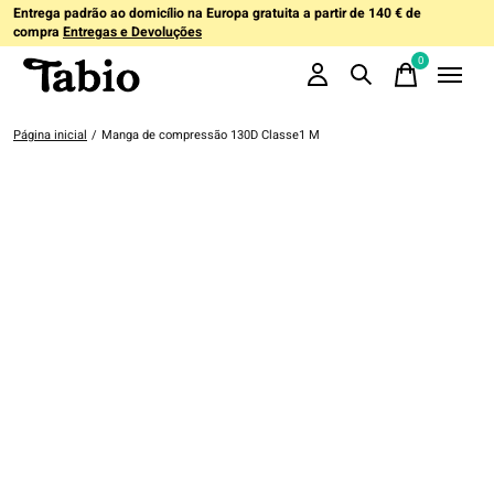
Entrega padrão ao domicílio na Europa gratuita a partir de 140 € de
compra
Entregas e Devoluções
0
items
Página inicial
/
Manga de compressão 130D Classe1 M