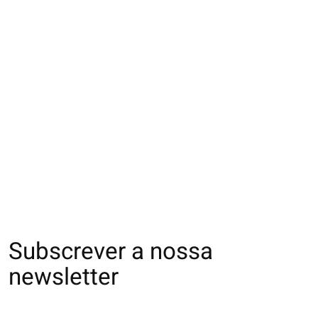
051170058 Manchon
051170051 CH 5
051170052 CH 5
de contention 130D
orteils coton
orteils coton
Classe1 L
contention Class2 S
contention Clas
€30,00
€25,00
€25,00
Subscrever a nossa
newsletter